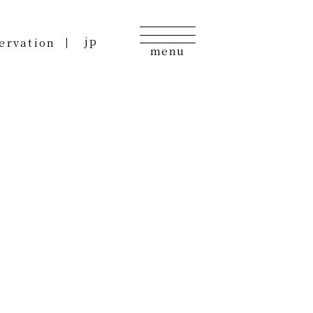
jp
ervation
menu
jp