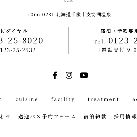
facility
〒066-0281 北海道千歳市支笏湖温泉
受付ダイヤル
宿泊・予約専
3-25-8020
0123-
Tel.
treatment
0123-25-2532
［電話受付 9:0
access
n
cuisine
facility
treatment
a
わせ
送迎バス予約フォーム
宿泊約款
採用情
floorguide