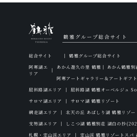
鶴雅グループ総合サイト
総合サイト
鶴雅グループ総合サイト
阿寒湖エ
あかん遊久の里 鶴雅
あかん鶴雅別
リア
阿寒アートギャラリー＆アートギフ
屈斜路湖エリア
屈斜路湖 鶴雅オーベルジュ So
サロマ湖エリア
サロマ湖 鶴雅リゾート
網走湖エリア
北天の丘 あばしり湖 鶴雅リゾー
支笏湖エリア
しこつ湖 鶴雅別荘 湖白の抄
(20
札幌・定山渓エリア
定山渓 鶴雅リゾートスパ 