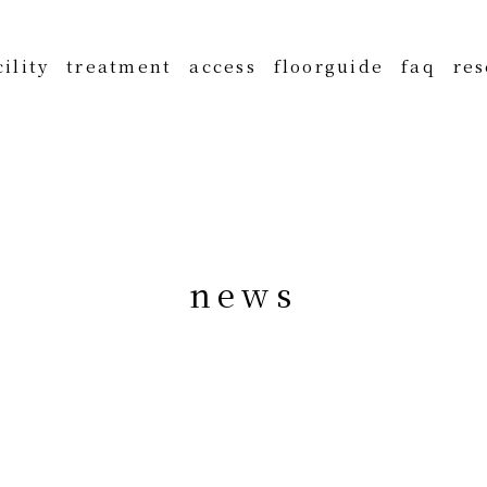
cility
treatment
access
floorguide
faq
res
top
n
e
w
s
concept