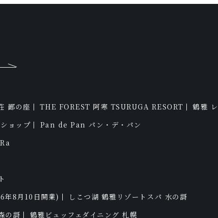
faq
荘 鄙の座
THE FOREST 阿寒 TSURUGA RESORT
鶴雅 
reservation
トショップ
Pan de Pan パン・デ・パン
Ra
ト
26年8月10日開業)
しこつ湖 鶴雅リゾートスパ 水の謌
森の謌
鶴雅ビュッフェダイニング 札幌