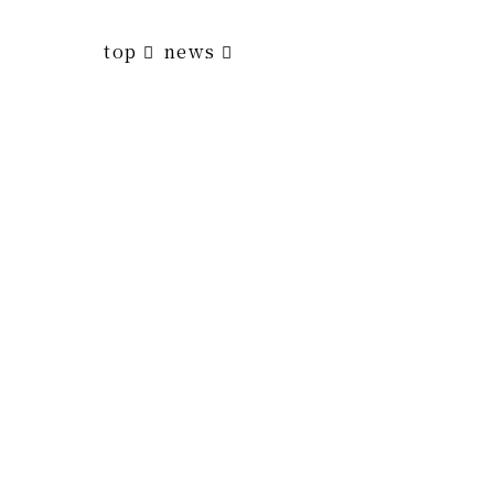
top
news