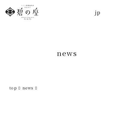
jp
トップ
jp
コンセプト
お部屋
n
e
w
s
温泉
お食事
top
news
館内施設
エステ
トリートメント