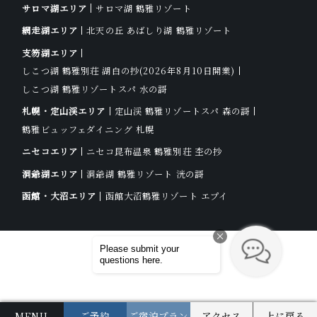
サロマ湖エリア
サロマ湖 鶴雅リゾート
網走湖エリア
北天の丘 あばしり湖 鶴雅リゾート
支笏湖エリア
しこつ湖 鶴雅別荘 湖白の抄
(2026年8月10日開業)
しこつ湖 鶴雅リゾートスパ 水の謌
札幌・定山渓エリア
定山渓 鶴雅リゾートスパ 森の謌
鶴雅ビュッフェダイニング 札幌
ニセコエリア
ニセコ昆布温泉 鶴雅別荘 杢の抄
洞爺湖エリア
洞爺湖 鶴雅リゾート 洸の謌
函館・大沼エリア
函館大沼鶴雅リゾート エプイ
© 2019–2026 Ao no Za.
MENU
ご予約
ご宿泊プラン
アクセス
上に戻る