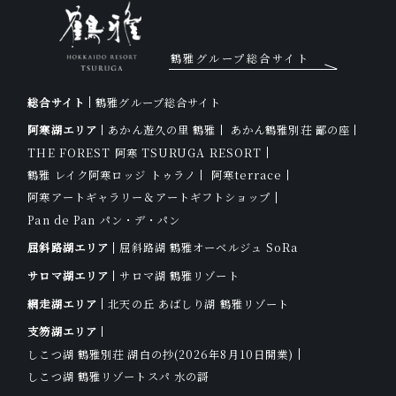
鶴雅グループ総合サイト
総合サイト
鶴雅グループ総合サイト
阿寒湖エリア
あかん遊久の里 鶴雅
あかん鶴雅別荘 鄙の座
THE FOREST 阿寒 TSURUGA RESORT
鶴雅 レイク阿寒ロッジ トゥラノ
阿寒terrace
阿寒アートギャラリー＆アートギフトショップ
Pan de Pan パン・デ・パン
屈斜路湖エリア
屈斜路湖 鶴雅オーベルジュ SoRa
サロマ湖エリア
サロマ湖 鶴雅リゾート
網走湖エリア
北天の丘 あばしり湖 鶴雅リゾート
支笏湖エリア
しこつ湖 鶴雅別荘 湖白の抄
(2026年8月10日開業)
しこつ湖 鶴雅リゾートスパ 水の謌