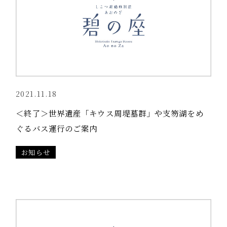
アクセス
フロアガイド
よくある
ご質問
ご宿泊予約
2021.11.18
＜終了＞世界遺産「キウス周堤墓群」や支笏湖をめ
新着情報
お問い合わせ
ぐるバス運行のご案内
送迎バス予約フォーム
宿泊約款
採用情報
お知らせ
クッキーポリシー