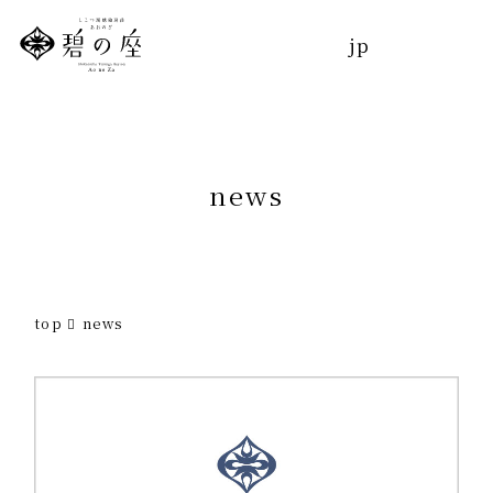
jp
トップ
jp
コンセプト
お部屋
n
e
w
s
温泉
お食事
top
news
館内施設
エステ
トリートメント