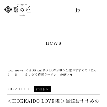
jp
トップ
コンセプト
jp
お部屋
n
e
w
s
温泉
お食事
top
news
＜HOKKAIDO LOVE!割＞当館おすすめの「ほっ
かいどう応援クーポン」の使い方
館内施設
2022.11.03
お知らせ
エステ
トリートメント
＜HOKKAIDO LOVE!割＞当館おすすめの