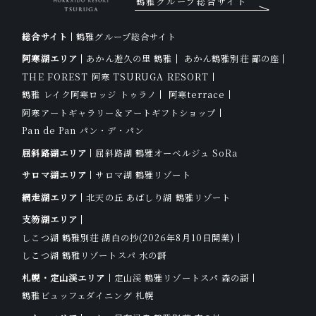
鶴雅グループ総合サイト
総合サイト
鶴雅グループ総合サイト
阿寒湖エリア
あかん遊久の里 鶴雅
あかん鶴雅別荘 鄙の座
THE FOREST 阿寒 TSURUGA RESORT
鶴雅 レイク阿寒ロッジ トゥラノ
阿寒terrace
阿寒アートギャラリー＆アートギフトショップ
Pan de Pan パン・デ・パン
屈斜路湖エリア
屈斜路湖 鶴雅オーベルジュ SoRa
サロマ湖エリア
サロマ湖 鶴雅リゾート
網走湖エリア
北天の丘 あばしり湖 鶴雅リゾート
支笏湖エリア
しこつ湖 鶴雅別荘 湖白の抄
(2026年8月10日開業)
しこつ湖 鶴雅リゾートスパ 水の謌
札幌・定山渓エリア
定山渓 鶴雅リゾートスパ 森の謌
鶴雅ビュッフェダイニング 札幌