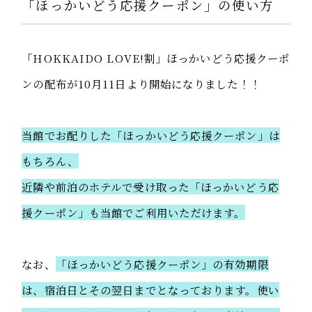
アクセス
「ほっかいどう応援クーポン」の使い方
フロアガイド
「HOKKAIDO LOVE!割」ほっかいどう応援クーポ
よくある
ご質問
ンの配布が10月11日より開始になりました！！
ご宿泊予約
当館でお配りした「ほっかいどう応援クーポン」は
もちろん、
新着情報
お問い合わせ
近隣や前泊のホテルで受け取った「ほっかいどう応
送迎バス予約フォーム
宿泊約款
採用情報
援クーポン」も当館でご利用いただけます。
クッキーポリシー
なお、
「ほっかいどう応援クーポン」の有効期限
は、宿泊日とその翌日までとなっております。使い